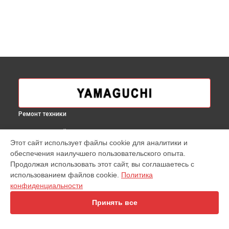
Ремонт техники
ВЫБЕРИ СВОЙ ГОРОД
Этот сайт использует файлы cookie для аналитики и
Ремонт массажера для ног 2Feet Yamaguchi в
Москве
обеспечения наилучшего пользовательского опыта.
Ремонт массажера для ног 2Feet Yamaguchi в
Краснодаре
Продолжая использовать этот сайт, вы соглашаетесь с
Ремонт массажера для ног 2Feet Yamaguchi в
Ростове-на-
использованием файлов cookie.
Политика
Дону
конфиденциальности
Ремонт массажера для ног 2Feet Yamaguchi в
Нижнем
Принять все
Новгороде
Ремонт массажера для ног 2Feet Yamaguchi в
Новосибирске