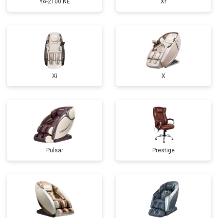
YA-2100 NE
Xr
Xi
X
Pulsar
Prestige