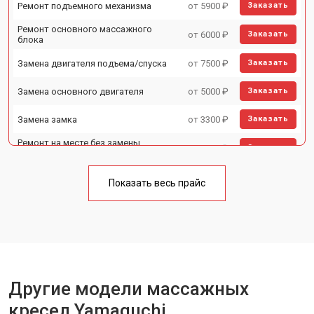
Ремонт подъемного механизма
от 5900 ₽
Заказать
Ремонт основного массажного
от 6000 ₽
Заказать
блока
Замена двигателя подъема/спуска
от 7500 ₽
Заказать
Замена основного двигателя
от 5000 ₽
Заказать
Замена замка
от 3300 ₽
Заказать
Ремонт на месте без замены
от 3200 ₽
Заказать
запчастей
Ремонт проводки
от 4400 ₽
Заказать
Показать весь прайс
Замена вторичного
от 6200 ₽
Заказать
трансформатора
Ремонт блока питания
от 3500 ₽
Заказать
Ремонт материнской платы
от 4100 ₽
Заказать
Другие модели массажных
Прошивка
от 3700 ₽
Заказать
кресел Yamaguchi