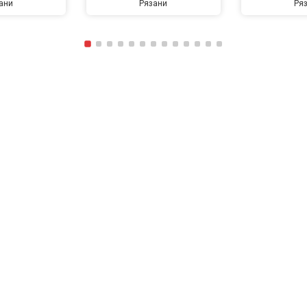
ани
Рязани
Ря