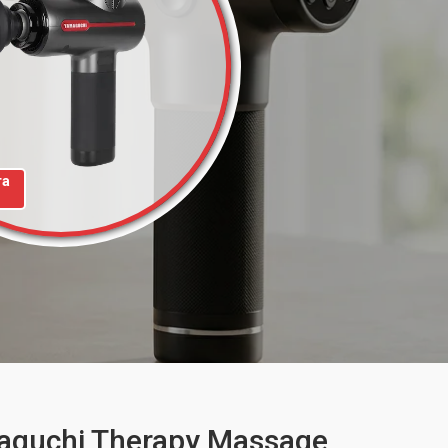
та
guchi Therapy Massage