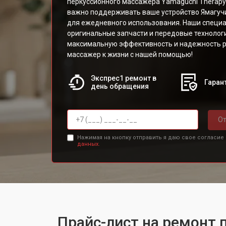
перкуссионного массажера Yamaguchi Therapy 
важно поддерживать ваше устройство Ямагуч
для ежедневного использования. Наши специа
оригинальные запчасти и передовые технолог
максимальную эффективность и надежность р
массажер к жизни с нашей помощью!
Экспрес1 ремонт в
Гарант
день обращения
От
Нажимая на кнопку отправить я даю свое согласие
данных.
Прайс-лист на ремонт 