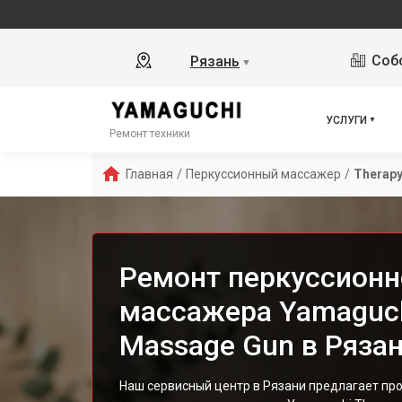
Собо
Рязань
▼
УСЛУГИ
Ремонт техники
Главная
/
Перкуссионный массажер
/
Therap
Ремонт перкуссионн
массажера Yamaguch
Massage Gun в Ряза
Наш сервисный центр в Рязани предлагает п