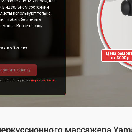
Massage Gun. Мы знаем, как
и в идеальном состоянии
листы используют только
ии, чтобы обеспечить
емонта. Верните свой
ия до 3-х лет
Цена ремон
от 3000 р.
править заявку
 на обработку моих
персональных
перкуссионного массажера Yama