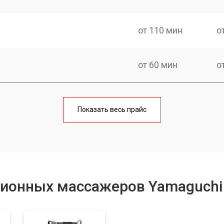
от 110 мин
о
от 60 мин
о
от 120 мин
о
Показать весь прайс
от 70 мин
о
сионных массажеров Yamaguchi